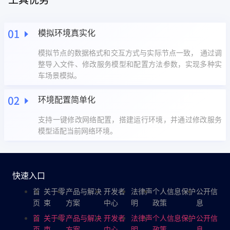
模拟环境真实化
模拟节点的数据格式和交互方式与实际节点一致， 通过调
整导入文件、修改服务模型和配置方法参数，实现多种实
车场景模拟。
环境配置简单化
支持一键修改网络配置，搭建运行环境，并通过修改服务
模型适配当前网络环境。
快速入口
首
关于零
产品与解决
开发者
法律声
个人信息保护
公开信
页
束
方案
中心
明
政策
息
首
关于零
产品与解决
开发者
法律声
个人信息保护
公开信
页
束
方案
中心
明
政策
息