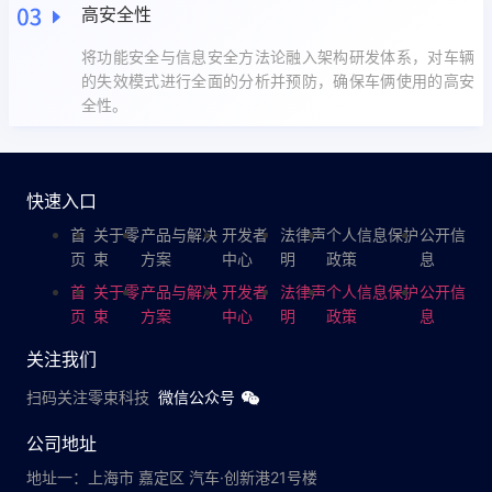
高安全性
将功能安全与信息安全方法论融入架构研发体系，对车辆
的失效模式进行全面的分析并预防，确保车俩使用的高安
全性。
快速入口
首
关于零
产品与解决
开发者
法律声
个人信息保护
公开信
页
束
方案
中心
明
政策
息
首
关于零
产品与解决
开发者
法律声
个人信息保护
公开信
页
束
方案
中心
明
政策
息
关注我们
扫码关注零束科技
微信公众号
公司地址
地址一：上海市 嘉定区 汽车·创新港21号楼