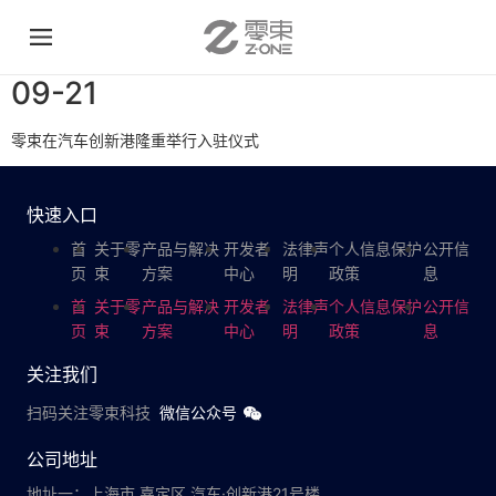
09-21
零束在汽车创新港隆重举行入驻仪式
快速入口
首
关于零
产品与解决
开发者
法律声
个人信息保护
公开信
页
束
方案
中心
明
政策
息
首
关于零
产品与解决
开发者
法律声
个人信息保护
公开信
页
束
方案
中心
明
政策
息
关注我们
扫码关注零束科技
微信公众号
公司地址
地址一：上海市 嘉定区 汽车·创新港21号楼