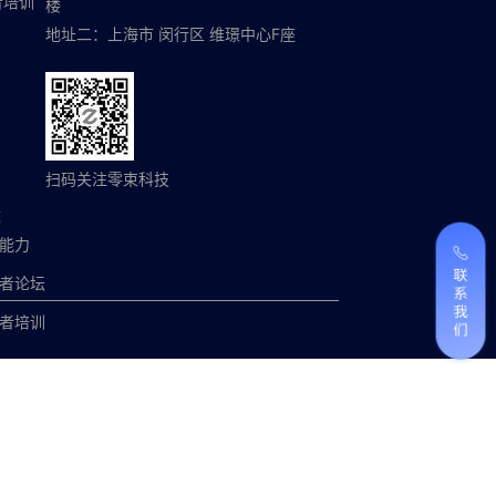
者培训
楼
地址二：上海市 闵行区 维璟中心F座
扫码关注零束科技
荐
能力
者论坛
者培训