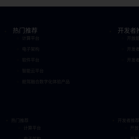
热门推荐
开发者
计算平台
开放
电子架构
开发
软件平台
开发
智能云平台
舱驾融合数字化体验产品
热门推荐
开发者推
计算平台
开放
电子架构
开发