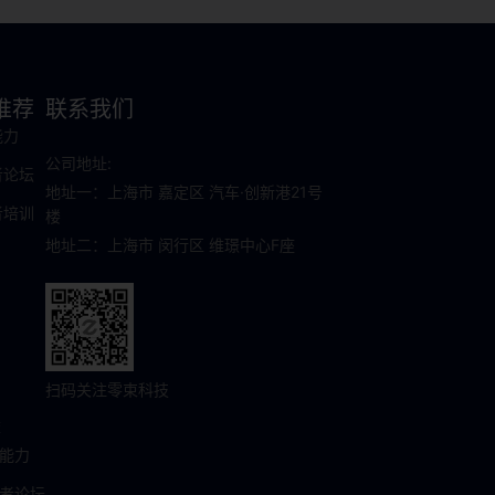
推荐
联系我们
能力
公司地址:
者论坛
地址一：上海市 嘉定区 汽车·创新港21号
者培训
楼
地址二：上海市 闵行区 维璟中心F座
扫码关注零束科技
荐
能力
者论坛