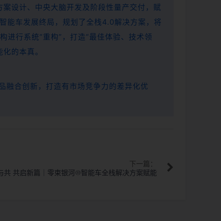
构方案设计、中央大脑开发及阶段性量产交付，赋
智能车发展终局，规划了全栈4.0解决方案，将
构进行系统“重构”，打造“最佳体验、技术领
能化的本真。
产品融合创新，打造有市场竞争力的差异化优
下一篇：
与共 共启新篇｜零束银河®智能车全栈解决方案赋能