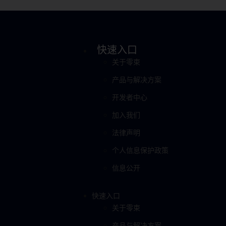
快速入口
关于零束
产品与解决方案
开发者中心
加入我们
法律声明
个人信息保护政策
信息公开
快速入口
关于零束
产品与解决方案