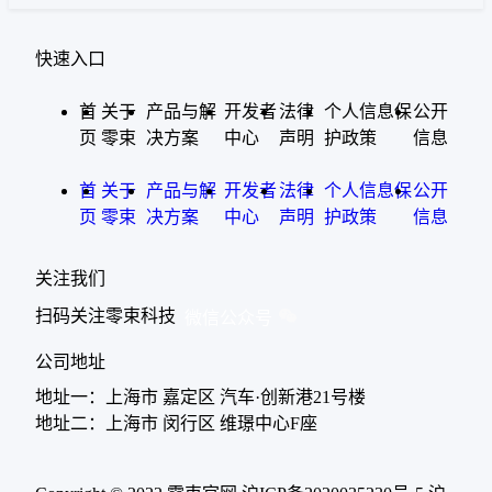
快速入口
首
关于
产品与解
开发者
法律
个人信息保
公开
页
零束
决方案
中心
声明
护政策
信息
首
关于
产品与解
开发者
法律
个人信息保
公开
页
零束
决方案
中心
声明
护政策
信息
关注我们
扫码关注零束科技
微信公众号
公司地址
地址一：上海市 嘉定区 汽车·创新港21号楼
地址二：上海市 闵行区 维璟中心F座