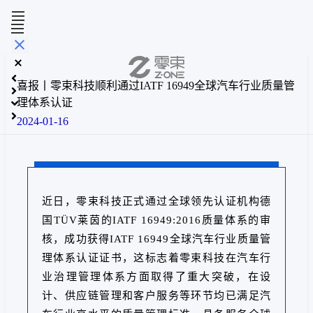
喜报丨零束科技顺利通过IATF 16949全球汽车行业质量管
理体系认证
2024-01-16
近日，零束科技正式通过全球领先认证机构德
国TÜV莱茵的IATF 16949:2016质量体系的审
核，成功获得IATF 16949全球汽车行业质量管
理体系认证证书，这标志着零束科技在汽车行
业治理管理体系方面取得了重大突破，在设
计、供应链管理和客户服务等环节均已满足汽