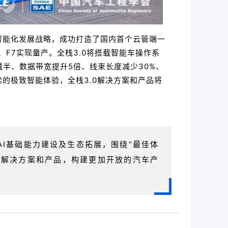
智能化发展战略，成功打造了国内首个云管端一
、F7实现量产。全栈3.0将搭载智能车操作系
减半、数据带宽提升5倍、线束长度减少30%、
续的极致智能体验，全栈3.0解决方案和产品将
I基础能力建设及生态拓展，围绕“最佳体
栈解决方案和产品，构建更加开放的汽车产