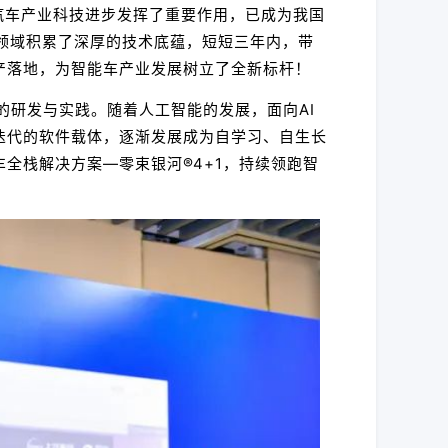
汽车产业科技进步发挥了重要作用，已成为我国
领域积累了深厚的技术底蕴，短短三年内，带
产落地，为智能车产业发展树立了全新标杆！
的研发与实践。随着人工智能的发展，面向AI
迭代的软件载体，逐渐发展成为自学习、自生长
全栈解决方案—零束银河®4+1，持续领跑智