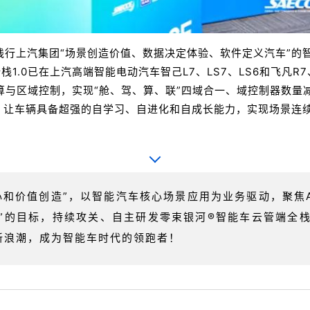
践行上汽集团“场景创造价值、数据决定体验、软件定义汽车”的
1.0已在上汽高端智能电动汽车智己L7、LS7、LS6和飞凡R7
计算与区域控制，实现“舱、驾、算、联”四域合一、域控制器数量
互融，让车辆具备超强的自学习、自进化和自成长能力，实现场景连
心和价值创造”，以智能汽车核心场景应用为业务驱动，聚焦A
”的目标，持续攻关、自主研发零束银河®智能车云管端全
展新浪潮，成为智能车时代的领跑者！