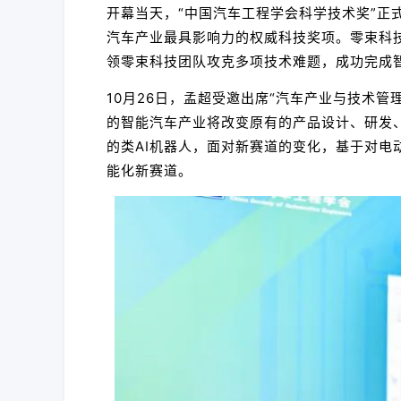
开幕当天，“中国汽车工程学会科学技术奖”
汽车产业最具影响力的权威科技奖项。零束科技
领零束科技团队攻克多项技术难题，成功完成
10月26日，孟超受邀出席“汽车产业与技术
的智能汽车产业将改变原有的产品设计、研发
的类AI机器人，面对新赛道的变化，基于对电
能化新赛道。