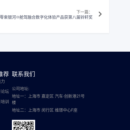
下一篇：
| 零束银河®舱驾融合数字化体验产品获第八届铃轩奖
推荐
联系我们
能力
公司地址:
者论坛
地址一：上海市 嘉定区 汽车·创新港21号
者培训
楼
地址二：上海市 闵行区 维璟中心F座