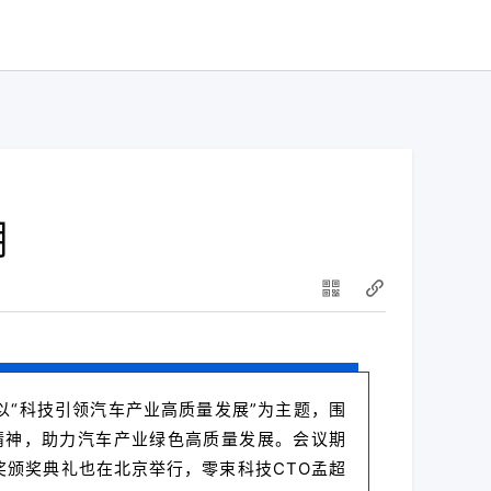
潮
大会以“科技引领汽车产业高质量发展”为主题，围
精神，助力汽车产业绿色高质量发展。会议期
奖颁奖典礼也在北京举行，零束科技CTO孟超